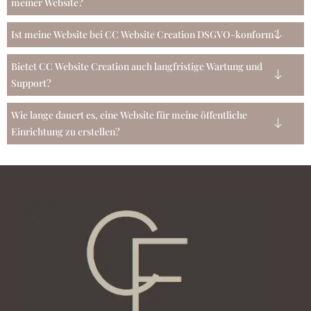
meiner Website?
Ist meine Website bei CC Website Creation DSGVO-konform?
Bietet CC Website Creation auch langfristige Wartung und
Support?
Wie lange dauert es, eine Website für meine öffentliche
Einrichtung zu erstellen?