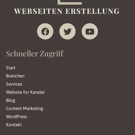
F
T
Y
a
w
o
c
i
u
e
t
t
Schneller Zugriff
b
t
u
o
e
b
Start
o
r
e
Branchen
k
Services
Website for Kanzlei
Blog
Content Marketing
WordPress
Kontakt